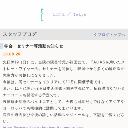
LINE ／ Tokyo
スタッフブログ
ブログトップへ
学会・セミナー等活動お知らせ
18.08.20
先日8/19（日）に、当院の院長竹元が韓国にて、「ALIASを用いたス
トレートワイヤー法」セミナーを開催し、韓国中から多くの矯正医の
先生方がお越しになりました。
今後は、同セミナーをイタリアにて11月に開催予定です。
また、11月に開かれる日本舌側矯正歯科学会にて、招待講演及びセミ
ナーコースも開催する予定です。
裏側矯正治療のパイオニアとして、今後も日本だけではなくアジアや
ヨーロッパでも積極的に活動してまいります。
院長の過去及び今後の詳しい活動スケジュールは、下記をご覧くださ
い。
https://www.e-line.or.jp/about/takemoto.html